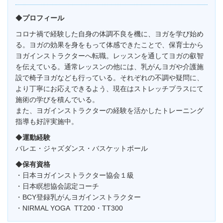
◆
プロフィール
コロナ禍で経験した自身の体調不良を機に、ヨガを学び始め
る。ヨガの効果を身をもって体感できたことで、保育士から
ヨガインストラクターへ転職。レッスンを通してヨガの叡智
を伝えている。通常レッスンの他には、乳がんヨガや介護施
設で椅子ヨガなども行っている。それぞれの不調や疑問に、
より丁寧にお応えできるよう、現在はストレッチプラスにて
施術の学びを積んでいる。
また、ヨガインストラクターの経験を活かしたトレーニング
指導も好評実施中。
◆
運動経験
バレエ・ジャズダンス・バスケットボール
◆
保有資格
・日本ヨガインストラクター協会１級
・日本瞑想協会認定コーチ
・BCY登録乳がんヨガインストラクター
・NIRMAL YOGA TT200・TT300